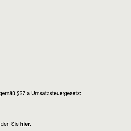
 gemäß §27 a Umsatzsteuergesetz:
nden Sie
hier
.