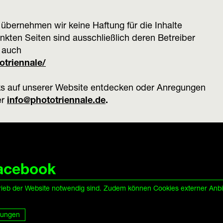
le übernehmen wir keine Haftung für die Inhalte
linkten Seiten sind ausschließlich deren Betreiber
t auch
triennale/
inks auf unserer Website entdecken oder Anregungen
er
info@phototriennale.de
.
acebook
tzerklärung
trieb der Website notwendig sind. Zudem können Cookies externer Anb
llungen