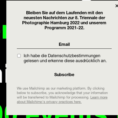
Bleiben Sie auf dem Laufenden mit den
neuesten Nachrichten zur 8. Triennale der
Photographie Hamburg 2022 und unserem
Programm 2021-22.
Ich habe die Datenschutzbestimmungen
gelesen und erkenne diese ausdrücklich an.
We use Mailchimp as our marketing platform. By clicking
below to subscribe, you acknowledge that your information
will be transferred to Mailchimp for processing.
Learn more
about Mailchimp's privacy practices here.